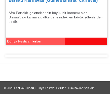
Bissau Karnavalı (Guinea Bissau Carnival)
Afro Portekiz geleneklerinin büyük bir karışımı olan
Bissau’daki karnavalı, ülke genelindeki en büyük şölenlerden
biridir.
Dünya Festival Turları
© 2026
Festival Turları, Dünya Festival Gezileri
. Tüm hakları saklıdır