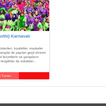
nthi) Karnavalı
sterileri, kıyafetler, maskeler
raçlar ile yapılan geçit törenin
el lezzetlerin ve şarapların
i tezgâhlar da sokakları...
 Turları