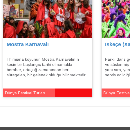
Mostra Karnavalı
İskeçe (Xa
Thimiana köyünün Mostra Karnavalının
Farklı dans gö
kesin bir başlangıç tarihi olmamakla
ve süslenmiş a
beraber, ortaçağ zamanından beri
yanı sıra, yer
süregelen, bir gelenek olduğu bilinmektedir.
servis edildiğ
Dünya Festival Turları
Dünya Festival