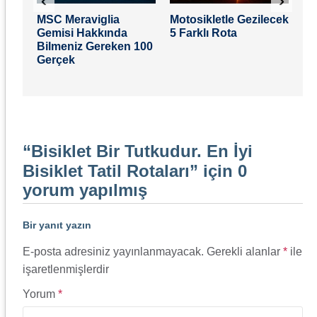
‹
›
MSC Meraviglia
Motosikletle Gezilecek
Kı
Gemisi Hakkında
5 Farklı Rota
Ön
li
Bilmeniz Gereken 100
Ge
Gerçek
“
Bisiklet Bir Tutkudur. En İyi
Bisiklet Tatil Rotaları
” için 0
yorum yapılmış
Bir yanıt yazın
E-posta adresiniz yayınlanmayacak.
Gerekli alanlar
*
ile
işaretlenmişlerdir
Yorum
*