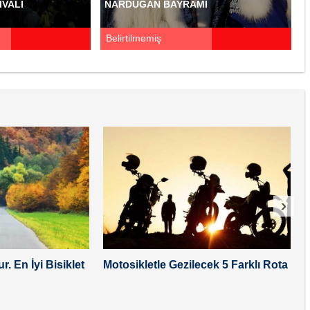
IVALI
NARDUGAN BAYRAMI
Belirtilmemiş
›
r. En İyi Bisiklet
Motosikletle Gezilecek 5 Farklı Rota
K