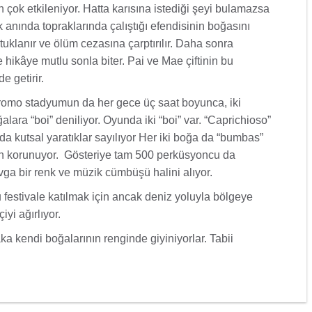
 çok etkileniyor. Hatta karısına istediği şeyi bulamazsa
anında topraklarında çalıştığı efendisinin boğasını
utuklanır ve ölüm cezasına çarptırılır. Daha sonra
e hikâye mutlu sonla biter. Pai ve Mae çiftinin bu
e getirir.
ódromo stadyumun da her gece üç saat boyunca, iki
ğalara “boi” deniliyor. Oyunda iki “boi” var. “Caprichioso”
 kutsal yaratıklar sayılıyor Her iki boğa da “bumbas”
dan korunuyor. Gösteriye tam 500 perküsyoncu da
avga bir renk ve müzik cümbüşü halini alıyor.
bu festivale katılmak için ancak deniz yoluyla bölgeye
iyi ağırlıyor.
aka kendi boğalarının renginde giyiniyorlar. Tabii