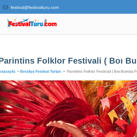
festival@festivalturu.com
Parintins Folklor Festivali ( Boı B
Anasayfa
>
Brezilya Festival Turları
> Parintins Folklor Festivali ( Boı Bumba Fe