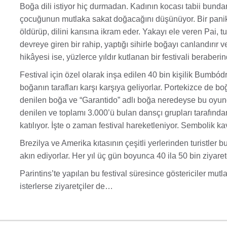
Boğa dili istiyor hiç durmadan. Kadının kocası tabii bundan
çocuğunun mutlaka sakat doğacağını düşünüyor. Bir panik 
öldürüp, dilini karısına ikram eder. Yakayı ele veren Pai, t
devreye giren bir rahip, yaptığı sihirle boğayı canlandırır v
hikâyesi ise, yüzlerce yıldır kutlanan bir festivali beraberind
Festival için özel olarak inşa edilen 40 bin kişilik Bumb
boğanın tarafları karşı karşıya geliyorlar. Portekizce de bo
denilen boğa ve “Garantido” adlı boğa neredeyse bu oyunda
denilen ve toplamı 3.000’ü bulan dansçı grupları tarafın
katılıyor. İşte o zaman festival hareketleniyor. Sembolik k
Brezilya ve Amerika kıtasının çeşitli yerlerinden turistler 
akın ediyorlar. Her yıl üç gün boyunca 40 ila 50 bin ziyaretç
Parintins’te yapılan bu festival süresince göstericiler mutl
isterlerse ziyaretçiler de…