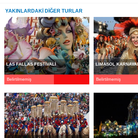
YAKINLARDAKİ DİĞER TURLAR
LAS FALLAS FESTIVALI
LIMASOL KARNAVA
Belirtilmemiş
Belirtilmemiş