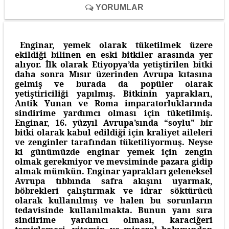
YORUMLAR
Enginar, yemek olarak tüketilmek üzere
ekildiği bilinen en eski bitkiler arasında yer
alıyor. İlk olarak Etiyopya’da yetiştirilen bitki
daha sonra Mısır üzerinden Avrupa kıtasına
gelmiş ve burada da popüler olarak
yetiştiriciliği yapılmış. Bitkinin yaprakları,
Antik Yunan ve Roma imparatorluklarında
sindirime yardımcı olması için tüketilmiş.
Enginar, 16. yüzyıl Avrupa’sında “soylu” bir
bitki olarak kabul edildiği için kraliyet aileleri
ve zenginler tarafından tüketiliyormuş. Neyse
ki günümüzde enginar yemek için zengin
olmak gerekmiyor ve mevsiminde pazara gidip
almak mümkün. Enginar yaprakları geleneksel
Avrupa tıbbında safra akışını uyarmak,
böbrekleri çalıştırmak ve idrar söktürücü
olarak kullanılmış ve halen bu sorunların
tedavisinde kullanılmakta. Bunun yanı sıra
sindirime yardımcı olması, karaciğeri